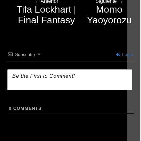
← Anterior
Siguiente →
Tifa Lockhart |
Momo
Final Fantasy
Yaoyorozu
Subscribe
Login
0
COMMENTS